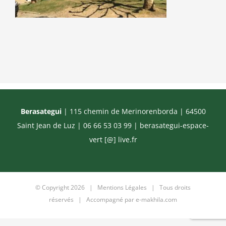
Berasategui
| 115 chemin de Merinorenborda | 64500
Saint Jean de Luz | 06 66 53 03 99 |
berasategui-espace-
vert [@] live.fr
© Copyright
2026 |
Mentions Légales
| Tous droits
réservés | Accompagné par
e-makhila.com