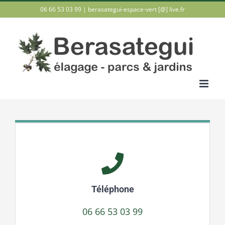
Passer
06 66 53 03 99 |
berasategui-espace-vert [@] live.fr
au
contenu
Téléphone
06 66 53 03 99