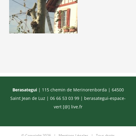
Berasategui
| 115 chemin de Merinorenborda | 64500
Saint Jean de Luz | 06 66 53 03 99 |
berasategui-espace-
vert [@] live.fr
© Copyright
2026 |
Mentions Légales
| Tous droits