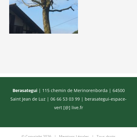
Berasategui
| 115 chemin de Merinorenborda | 64500
Saint Jean de Luz | 06 66 53 03 99 |
berasategui-espace-
vert [@] live.fr
© Copyright
2026 |
Mentions Légales
| Tous droits