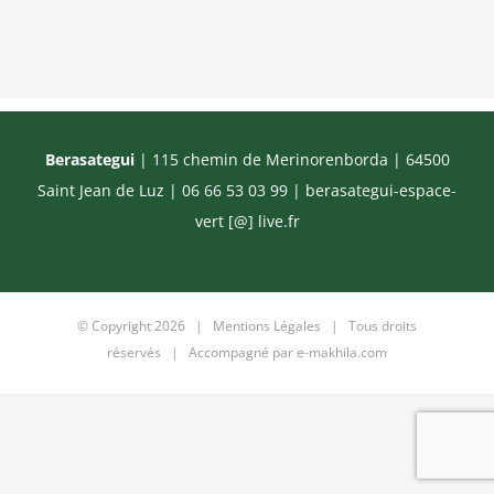
Berasategui
| 115 chemin de Merinorenborda | 64500
Saint Jean de Luz | 06 66 53 03 99 |
berasategui-espace-
vert [@] live.fr
© Copyright
2026 |
Mentions Légales
| Tous droits
réservés | Accompagné par
e-makhila.com