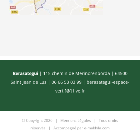
Berasategui
| 115 chemin de Merinorenborda | 64500
Saint Jean de Luz | 06 66 53 03 99 |
berasategui-espace-
vert [@] live.fr
© Copyright
2026 |
Mentions Légales
| Tous droits
réservés | Accompagné par
e-makhila.com