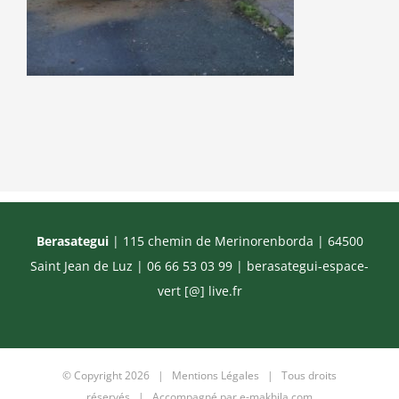
Berasategui
| 115 chemin de Merinorenborda | 64500
Saint Jean de Luz | 06 66 53 03 99 |
berasategui-espace-
vert [@] live.fr
© Copyright
2026 |
Mentions Légales
| Tous droits
réservés | Accompagné par
e-makhila.com