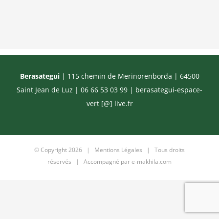
Berasategui
| 115 chemin de Merinorenborda | 64500
Saint Jean de Luz | 06 66 53 03 99 |
berasategui-espace-
vert [@] live.fr
© Copyright
2026 |
Mentions Légales
| Tous droits
réservés | Accompagné par
e-makhila.com