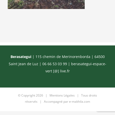
Berasategui
| 115 chemin de Merinorenborda | 64500
Saint Jean de Luz | 06 66 53 03 99 |
berasategui-espace-
vert [@] live.fr
© Copyright
2026 |
Mentions Légales
| Tous droits
réservés | Accompagné par
e-makhila.com