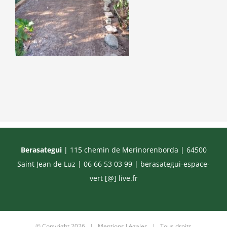
Berasategui
| 115 chemin de Merinorenborda | 64500
Saint Jean de Luz | 06 66 53 03 99 |
berasategui-espace-
vert [@] live.fr
© Copyright
2026 |
Mentions Légales
| Tous droits