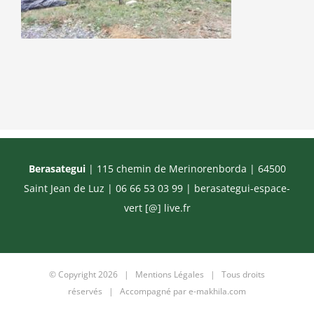
Berasategui
| 115 chemin de Merinorenborda | 64500
Saint Jean de Luz | 06 66 53 03 99 |
berasategui-espace-
vert [@] live.fr
© Copyright
2026 |
Mentions Légales
| Tous droits
réservés | Accompagné par
e-makhila.com