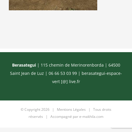
Berasategui
| 115 chemin de Merinorenborda | 64500
Saint Jean de Luz | 06 66 53 03 99 |
berasategui-espace-
vert [@] live.fr
© Copyright
2026 |
Mentions Légales
| Tous droits
réservés | Accompagné par
e-makhila.com