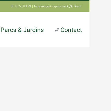
06 66 53 03 99 |
berasategui-espace-vert [@] live.fr
Parcs & Jardins
Contact