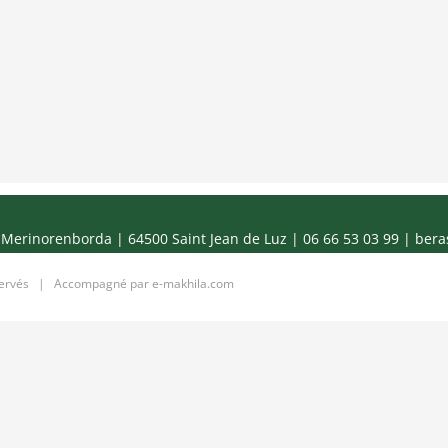
Merinorenborda | 64500 Saint Jean de Luz | 06 66 53 03 99 |
bera
servés | Accompagné par
e-makhila.com