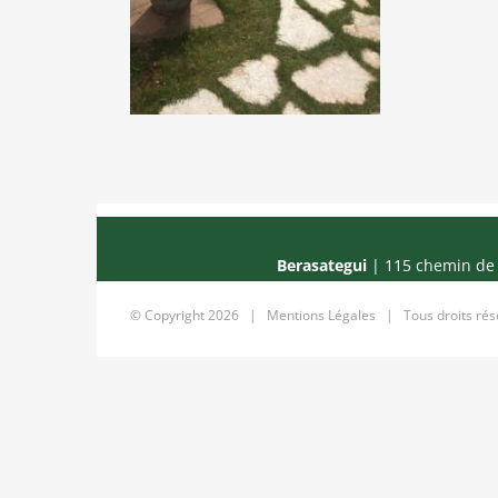
Berasategui
| 115 chemin de 
© Copyright
2026 |
Mentions Légales
| Tous droits ré