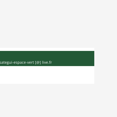
sategui-espace-vert [@] live.fr