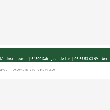
Merinorenborda | 64500 Saint Jean de Luz | 06 66 53 03 99 |
bera
servés | Accompagné par
e-makhila.com