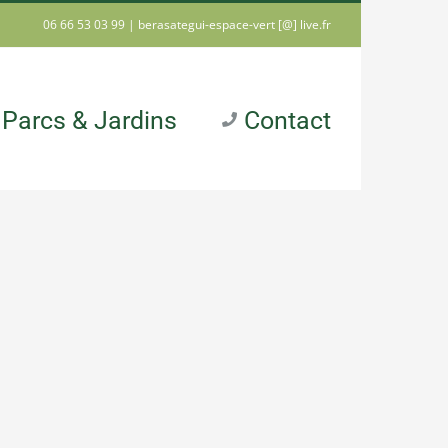
06 66 53 03 99 |
berasategui-espace-vert [@] live.fr
Parcs & Jardins
Contact