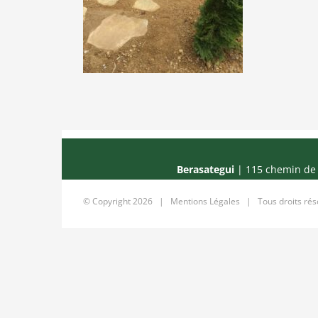
Berasategui
| 115 chemin de 
© Copyright
2026 |
Mentions Légales
| Tous droits ré