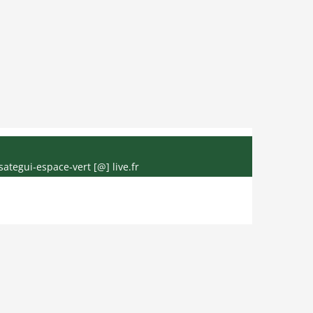
sategui-espace-vert [@] live.fr