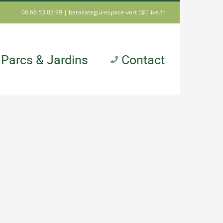
06 66 53 03 99 |
berasategui-espace-vert [@] live.fr
Parcs & Jardins
Contact