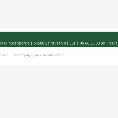
Merinorenborda | 64500 Saint Jean de Luz | 06 66 53 03 99 |
bera
servés | Accompagné par
e-makhila.com