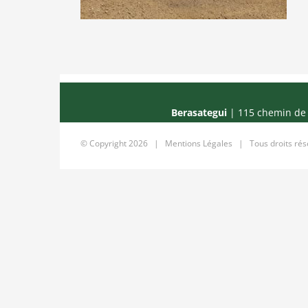
Berasategui
| 115 chemin de 
© Copyright
2026 |
Mentions Légales
| Tous droits ré