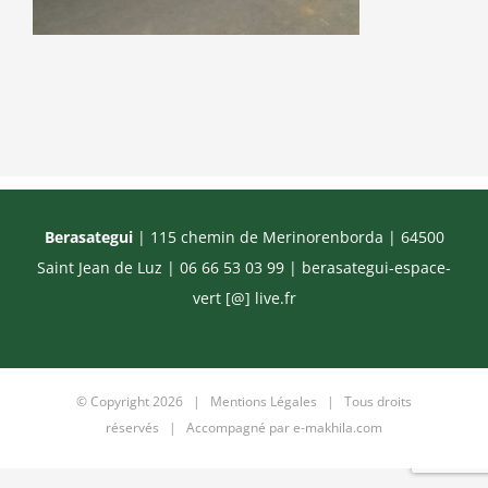
Berasategui
| 115 chemin de Merinorenborda | 64500
Saint Jean de Luz | 06 66 53 03 99 |
berasategui-espace-
vert [@] live.fr
© Copyright
2026 |
Mentions Légales
| Tous droits
réservés | Accompagné par
e-makhila.com