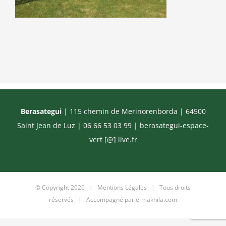
Berasategui
| 115 chemin de Merinorenborda | 64500
Saint Jean de Luz | 06 66 53 03 99 |
berasategui-espace-
vert [@] live.fr
© Copyright
2026 |
Mentions Légales
| Tous droits
réservés | Accompagné par
e-makhila.com