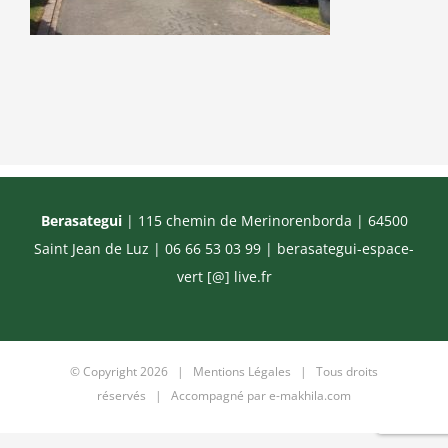
Berasategui
| 115 chemin de Merinorenborda | 64500
Saint Jean de Luz | 06 66 53 03 99 |
berasategui-espace-
vert [@] live.fr
© Copyright
2026 |
Mentions Légales
| Tous droits
réservés | Accompagné par
e-makhila.com