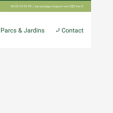
06 66 53 03 99 |
berasategui-espace-vert [@] live.fr
Parcs & Jardins
Contact