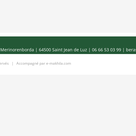
Merinorenborda | 64500 Saint Jean de Luz | 06 66 53 03 99 |
bera
servés | Accompagné par
e-makhila.com