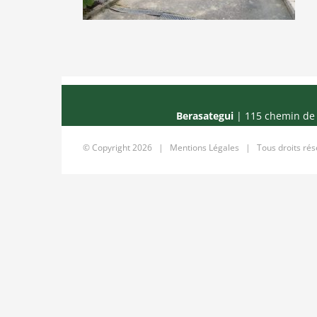
Berasategui
| 115 chemin de 
© Copyright
2026 |
Mentions Légales
| Tous droits ré