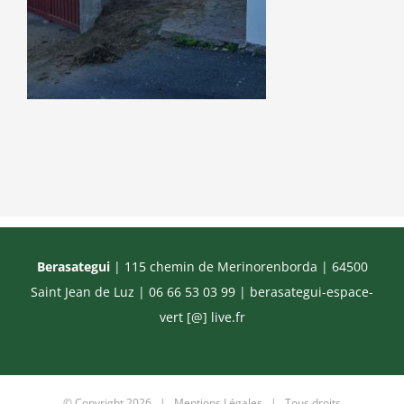
Berasategui
| 115 chemin de Merinorenborda | 64500
Saint Jean de Luz | 06 66 53 03 99 |
berasategui-espace-
vert [@] live.fr
© Copyright
2026 |
Mentions Légales
| Tous droits