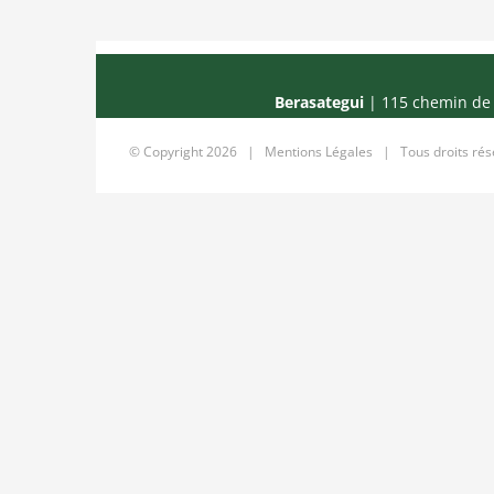
Berasategui
| 115 chemin de 
© Copyright
2026 |
Mentions Légales
| Tous droits ré