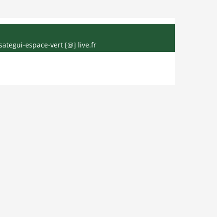
sategui-espace-vert [@] live.fr