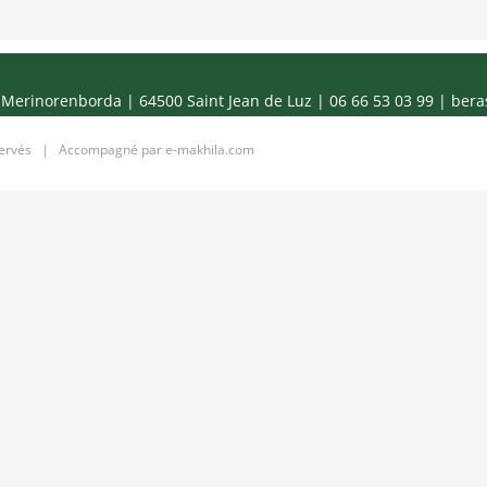
Merinorenborda | 64500 Saint Jean de Luz | 06 66 53 03 99 |
bera
servés | Accompagné par
e-makhila.com