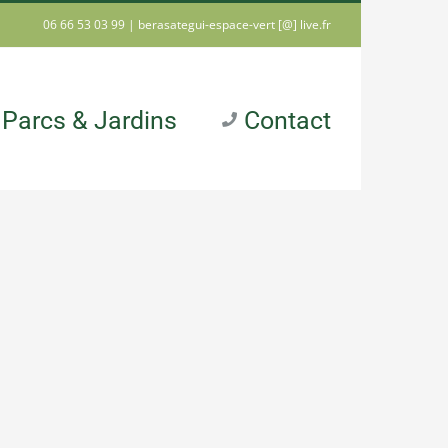
06 66 53 03 99 |
berasategui-espace-vert [@] live.fr
Parcs & Jardins
Contact