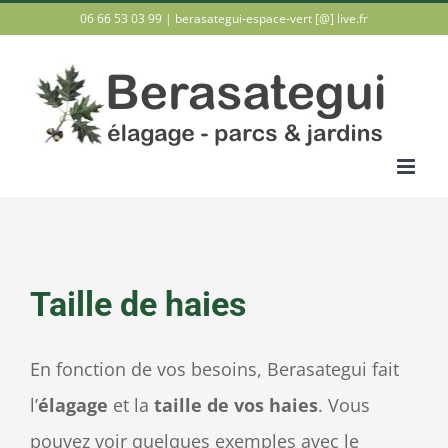
Passer
06 66 53 03 99 |
berasategui-espace-vert [@] live.fr
au
contenu
Taille de haies
En fonction de vos besoins, Berasategui fait
l’
élagage
et la
taille de vos haies
. Vous
pouvez voir quelques exemples avec le