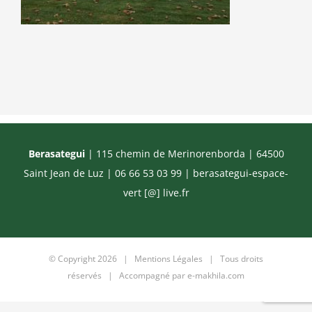
Berasategui
| 115 chemin de Merinorenborda | 64500
Saint Jean de Luz | 06 66 53 03 99 |
berasategui-espace-
vert [@] live.fr
© Copyright
2026 |
Mentions Légales
| Tous droits
réservés | Accompagné par
e-makhila.com