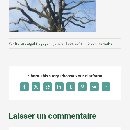
Par
Berasategui Elagage
|
janvier 10th, 2018
|
0 commentaire
Share This Story, Choose Your Platform!
Facebook
X
Reddit
LinkedIn
Tumblr
Pinterest
Vk
Email
Laisser un commentaire