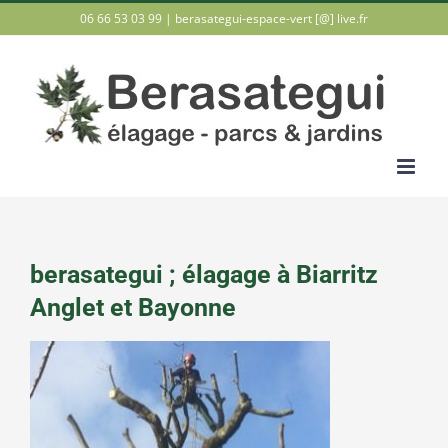
Passer
06 66 53 03 99 |
berasategui-espace-vert [@] live.fr
au
contenu
berasategui ; élagage à Biarritz
Anglet et Bayonne