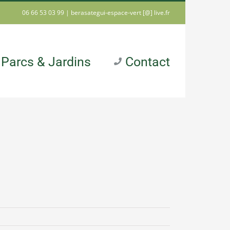
06 66 53 03 99 |
berasategui-espace-vert [@] live.fr
Parcs & Jardins
Contact