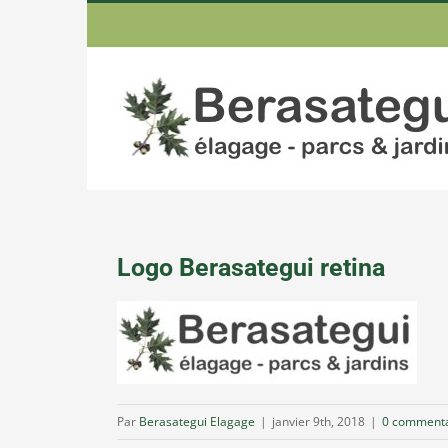
Passer
au
contenu
Logo Berasategui retina
Par
Berasategui Elagage
|
janvier 9th, 2018
|
0 commenta