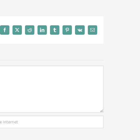
Facebook
X
Reddit
LinkedIn
Tumblr
Pinterest
Vk
Email